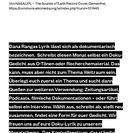
Von NASA/JPL – The Sounds of Earth Record Cover, Gemeinfrei,
https://commons.wikimedia.org/w/index.php?curid=137443
Dana Rangas Lyrik lässt sich als dokumentarisch
bezeichnen. Schreibt diesen Monat selbst ein Doku-
Gedicht aus O-Tönen oder Recherchematerial. Das
kann, muss aber nicht zum Thema Weltraum sein.
Überlegt euch zuerst ein Thema und sucht dann
Quellen zur weiteren Verwendung: Zeitungsartikel,
Podcasts, filmische Dokumentationen – oder führt
selbst ein Interview. Wählt aus, schreibt ab, stellt neu
zusammen, findet eine Form für euer Gedicht. Wir
freuen uns auf eure Doku-Lyrik zu unserem
Monatsthema „Das Kontrollzentrum, das ständig