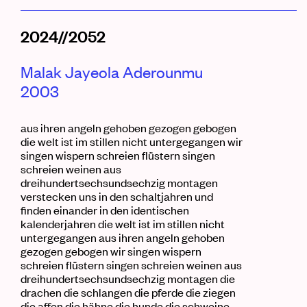
2024//2052
Malak
Jayeola
Aderounmu
2003
aus ihren
angeln
gehoben gezogen gebogen
die
welt
ist im stillen nicht untergegangen wir
singen wispern schreien flüstern singen
schreien weinen aus
dreihundertsechsundsechzig
montagen
verstecken uns in den
schaltjahren
und
finden einander in den identischen
kalenderjahren
die
welt
ist im stillen nicht
untergegangen aus ihren
angeln
gehoben
gezogen gebogen wir singen wispern
schreien flüstern singen schreien weinen aus
dreihundertsechsundsechzig
montagen
die
drachen
die
schlangen
die
pferde
die
ziegen
die
affen
die
hähne
die
hunde
die
schweine