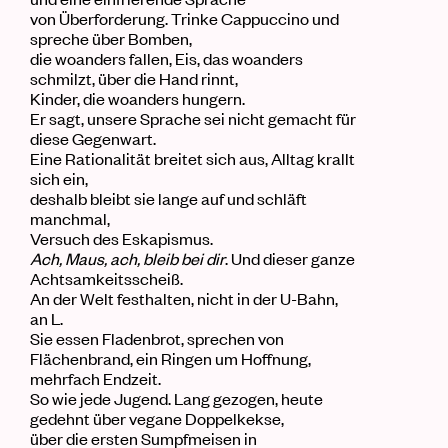
von Überforderung. Trinke Cappuc
c
ino und
spreche über Bomben,
die woanders fallen, Eis, das woanders
schmilzt, über die Hand rinnt,
Kinder, die woanders hungern.
Er sagt, unsere Sprache sei nicht gemacht für
diese Gegenwart.
Eine Rationalität breitet sich aus, Alltag krallt
sich ein,
deshalb bleibt sie lange auf und schläft
manchmal,
Versuch des Eskapismus.
Ach, Maus, ach, bleib bei dir
. Und dieser ganze
Achtsamkeitsscheiß.
An der Welt festhalten, nicht in der U-Bahn,
an L.
Sie essen Fladenbrot, sprechen von
Flächenbrand, ein Ringen um Hoffnung,
mehrfach Endzeit.
So wie jede Jugend.
Lang gezogen
, heute
gedehnt über vegane Doppelkekse,
über die ersten Sumpfmeisen in