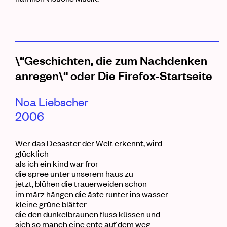
\“Geschichten, die zum Nachdenken
anregen\“ oder Die Firefox-Startseite
Noa Liebscher
2006
Wer das Desaster der Welt erkennt, wird
glücklich
als ich ein
kind
war fror
die
spree
unter unserem
haus
zu
jetzt
,
blühen die
trauerweiden
schon
im
märz
hängen die
äste
runter ins
wasser
kleine grüne
blätter
die den dunkelbraunen
fluss
küssen und
sich so manch eine
ente
auf dem weg