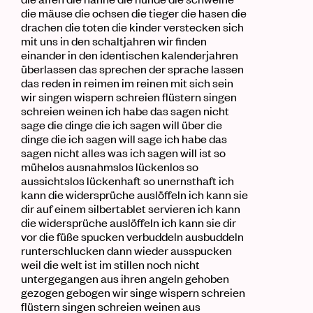
die
mäuse
die ochsen die
tieger
die
hasen
die
drachen
die toten die
kinder
verstecken sich
mit uns in den
schaltjahren
wir finden
einander in den identischen
kalenderjahren
überlassen das sprechen der
sprache
lassen
das reden in reimen im reinen mit sich sein
wir singen wispern schreien flüstern singen
schreien weinen ich habe das sagen nicht
sage die
dinge
die ich sagen will über die
dinge
die ich sagen will sage ich habe das
sagen nicht alles was ich sagen will ist so
mühelos ausnahmslos lückenlos so
aussichtslos lückenhaft so
unernsthaft
ich
kann die
wi
dersprüche
auslöffeln ich kann sie
dir auf einem
silbertablet
servieren ich kann
die
wi
dersprüche
auslöffeln ich kann sie dir
vor die
füße
spucken verbuddeln ausbuddeln
runterschlucken dann wieder ausspucken
weil die
welt
ist im stillen noch nicht
untergegangen aus ihren
angeln
gehoben
gezogen gebogen wir singe wispern schreien
flüstern singen schreien weinen aus