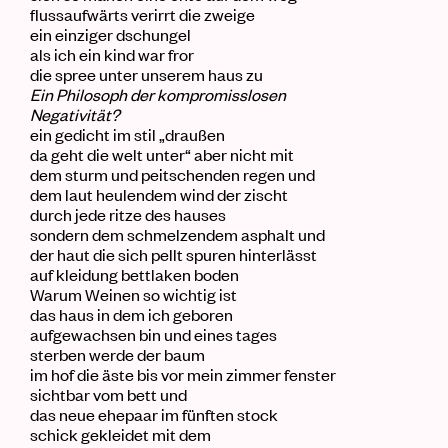
flussaufwärts verirrt die zweige
ein einziger
dschungel
als ich ein
kind
war fror
die
spree
unter unserem
haus
zu
Ein Philosoph der kompromisslosen
Negativität?
ein
gedicht
im
stil
„
draußen
da geht die
welt
unter
“
aber nicht mit
dem
sturm
und
peitschende
n
regen und
dem laut heulendem wind
der zischt
durch jede ritze des
hauses
sondern dem schmelzendem
asphalt
und
der haut die sich pellt
spuren
hinterlässt
auf
kleidung
bettlaken
boden
Warum Weinen so wichtig ist
das
haus
in dem ich geboren
aufgewachsen bin und eines
tages
sterben werde der
baum
im
hof
die
äste
bis vor mein
zimmer
fenster
sichtbar vom
bett
und
das neue
ehepaar
im fünften
stock
schick gekleidet mit dem