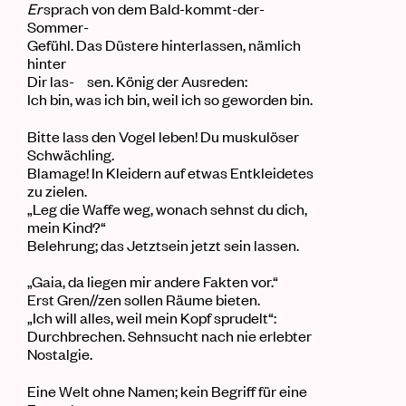
Er
sprach von dem Bald-kommt-der-
Sommer-
Gefühl. Das Düstere hinterlassen, nämlich
hinter
Dir las- sen. König der Ausreden:
Ich bin
,
was ich bin, weil ich so geworden bin.
Bitte lass den Vogel leben! Du muskulöser
Schwächling.
Blamage! In Kleidern auf etwas Entkleidetes
zu zielen.
„Leg die Waffe weg, wonach sehnst du dich
,
mein Kind?“
Belehrung; das Jetztsein jetzt sein lassen.
„Gaia, da liegen mir andere Fakten vor.“
Erst Gren//zen sollen Räume bieten.
„Ich will alles, weil mein Kopf sprudelt“:
Durchbrechen. Sehnsucht nach nie erlebter
Nostalgie.
Eine Welt ohne Namen; kein Begriff für eine