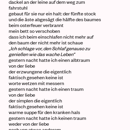
dackel
an der
leine
auf dem
weg
zum
fahrstuhl
gebaut für sie nur ein
halt
: der fünfte stock
und die
äste
abgesägt die
hälfte
des
baumes
beim
osterfeuer
verbrannt
mein
bett
so verschoben
dass ich beim
einschlafen
nicht mehr auf
den
baum
der nicht mehr ist schaue
„Ich schlage vor
,
den Schlaf genauso zu
genießen wie das wache Leben
“
gestern
nacht
hatte ich einen
albtraum
von der
liebe
der erzwungene die eigentlich
faktisch gesehen keine ist
worte wetzen mit
messern
gestern
nacht
hatte ich einen
traum
von der
liebe
der simplen die eigentlich
faktisch gesehen keine ist
warme
suppe
für den kranken hals
gestern
nacht
hatte ich keinen
traum
weder von der liebe
noch von etwas anderem