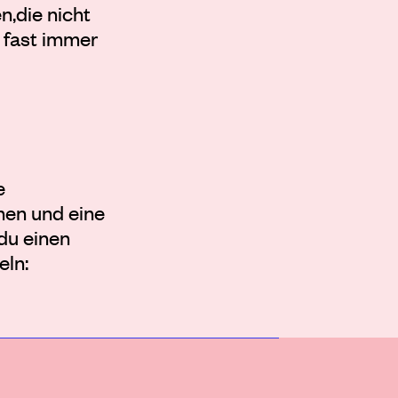
n,die nicht
h fast immer
e
nen und eine
 du einen
eln: