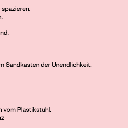
 spazieren.
,
ind,
m Sandkasten der Unendlichkeit.
 vom Plastikstuhl,
nz