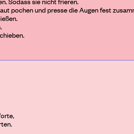
. Sodass sie nicht frieren.
Haut pochen und presse die Augen fest zusam
ießen.
.
schieben.
orte,
ten.