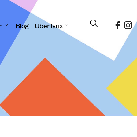
n
Blog
Über lyrix